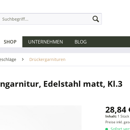
SHOP
UNTERNEHMEN
BLOG
eschläge
Drückergarnituren
ngarnitur, Edelstahl matt, Kl.3
28,84 
Inhalt:
1 Stück
Preise inkl. ge
Sofort ver