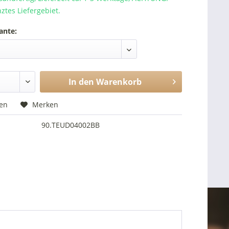
nztes Liefergebiet.
ante:
In den
Warenkorb
hen
Merken
90.TEUD04002BB