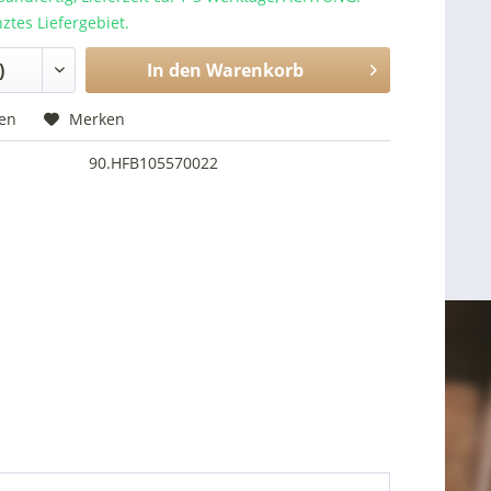
nztes Liefergebiet.
In den
Warenkorb
hen
Merken
90.HFB105570022