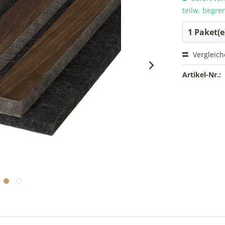
teilw. begre
Vergleic
Artikel-Nr.: