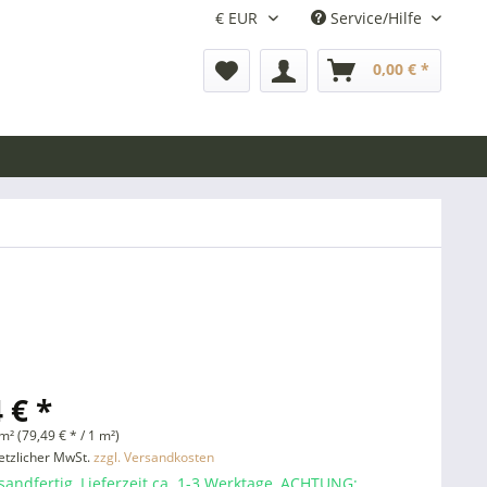
Service/Hilfe
0,00 € *
 € *
m² (79,49 € * / 1 m²)
setzlicher MwSt.
zzgl. Versandkosten
sandfertig, Lieferzeit ca. 1-3 Werktage, ACHTUNG: