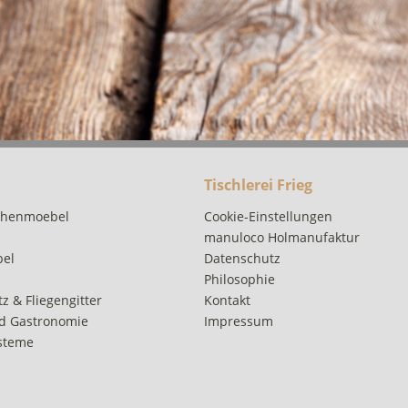
Tischlerei Frieg
chenmoebel
Cookie-Einstellungen
manuloco Holmanufaktur
bel
Datenschutz
Philosophie
z & Fliegengitter
Kontakt
d Gastronomie
Impressum
steme