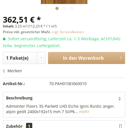
362,51 € *
Inhalt:
3.23 m² (112,23 € * / 1 m²)
Preise inkl. gesetzlicher MwSt.
zzgl. Versandkosten
Sofort versandfertig, Lieferzeit ca. 1-3 Werktage, ACHTUNG:
teilw. begrenztes Liefergebiet.
In den
Warenkorb
Merken
Artikel-Nr.:
70.PAH010EI060010
Beschreibung
Admonter Floors 3S-Parkett LHD Eiche Ignis Rustic anger.
alpin geölt 2400x192x15 mm 7 St/Pk...
mehr
Zubehör
1