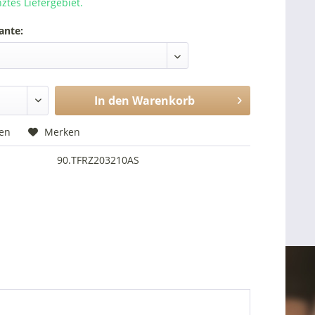
nztes Liefergebiet.
ante:
In den
Warenkorb
hen
Merken
90.TFRZ203210AS